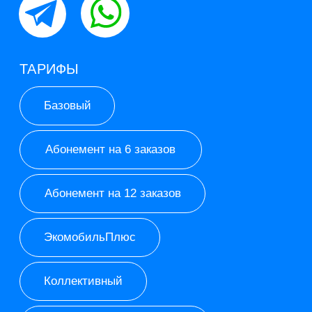
ИП Синицын Леонид Юрьевич
ИНН 771577336776
ОГРНИП 320774600510111