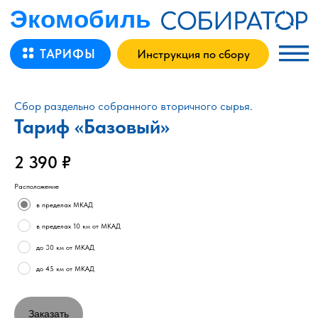
Экомобиль – тариф Базовый
Экомобиль
ТАРИФЫ
Инструкция по сбору
Сбор раздельно собранного вторичного сырья.
Тариф «Базовый»
2 390
₽
Расположение
в пределах МКАД
в пределах 10 км от МКАД
до 30 км от МКАД
до 45 км от МКАД
Заказать