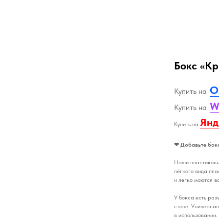
Бокс «К
O
Купить на
W
Купить на
Янд
Купить на
❤ Добавьте бокс
Наши пластиковые
лёгкого вида пл
и легко моются в
У бокса есть раз
стене. Универса
в использовании.