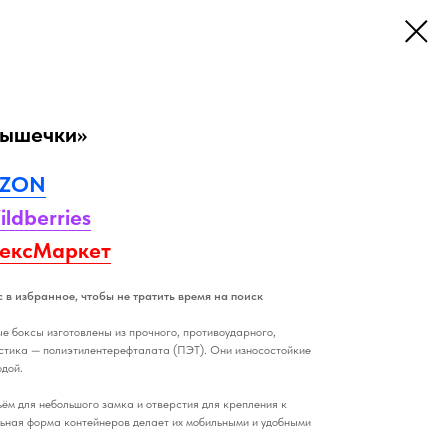
рышечки»
ZON
ildberries
ексМаркет
 в избранное, чтобы не тратить время на поиск
 боксы изготовлены из прочного, противоударного,
астика — полиэтилентерефталата (ПЭТ). Они износостойкие
одой.
ъём для небольшого замка и отверстия для крепления к
льная форма контейнеров делает их мобильными и удобными