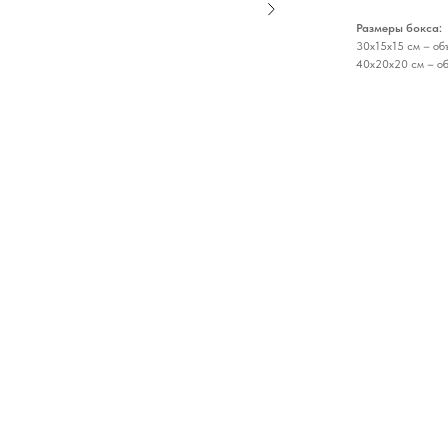
Размеры бокса:
30х15х15 см – об
40х20х20 см – об