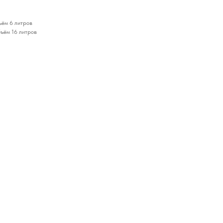
ъём 6 литров
ъём 16 литров